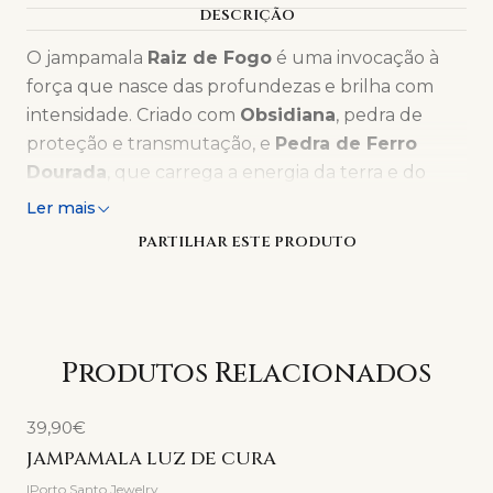
DESCRIÇÃO
O jampamala
Raiz de Fogo
é uma invocação à
força que nasce das profundezas e brilha com
intensidade. Criado com
Obsidiana
, pedra de
proteção e transmutação, e
Pedra de Ferro
Dourada
, que carrega a energia da terra e do
metal em fusão, esta peça é um amuleto para
Ler mais
quem caminha com coragem e propósito.
PARTILHAR ESTE PRODUTO
A
Obsidiana
, com seu brilho escuro e misterioso,
atua como escudo energético, ajudando a
dissolver bloqueios e revelar verdades ocultas. Já
a
Pedra de Ferro Dourada
, com seus reflexos
Produtos Relacionados
metálicos e terrosos, representa a força resiliente
que se forma sob pressão — uma alquimia entre
39,90€
resistência e luz.
JAMPAMALA LUZ DE CURA
|
Porto Santo Jewelry