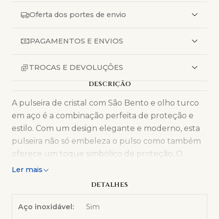
Oferta dos portes de envio
PAGAMENTOS E ENVIOS
TROCAS E DEVOLUÇÔES
DESCRIÇÃO
A pulseira de cristal com São Bento e olho turco
em aço é a combinação perfeita de proteção e
estilo. Com um design elegante e moderno, esta
pulseira não só embeleza o pulso como também
oferece um toque simbólico de proteção. O
medalhão de São Bento é conhecido por suas
Ler mais
propriedades espirituais e de proteção, enquanto
DETALHES
o olho turco é um amuleto tradicional contra o
mau-olhado, criando uma barreira de positividade
Aço inoxidável:
Sim
ao seu redor.