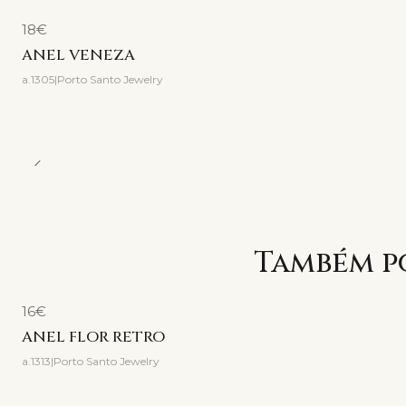
18€
ANEL VENEZA
a.1305
|
Porto Santo Jewelry
Também po
16€
ANEL FLOR RETRO
a.1313
|
Porto Santo Jewelry