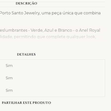
DESCRIÇÃO
 Porto Santo Jewelry, uma peça única que combina
eslumbrantes - Verde, Azul e Branco - o Anel Royal
tilidade, permitindo que complete qualquer look,
isticado. Cada anel é ajustável, proporcionando um
vel.
DETALHES
Sim
Sim
Sim
PARTILHAR ESTE PRODUTO