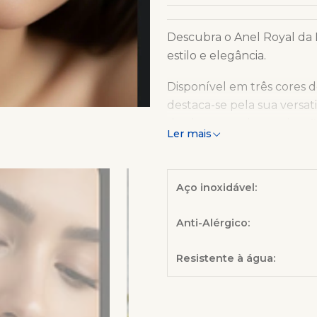
Descubra o Anel Royal da
estilo e elegância.
Disponível em três cores d
destaca-se pela sua versa
desde o casual ao mais sof
Ler mais
encaixe perfeito e confortá
Aço inoxidável:
Anti-Alérgico:
Resistente à água: